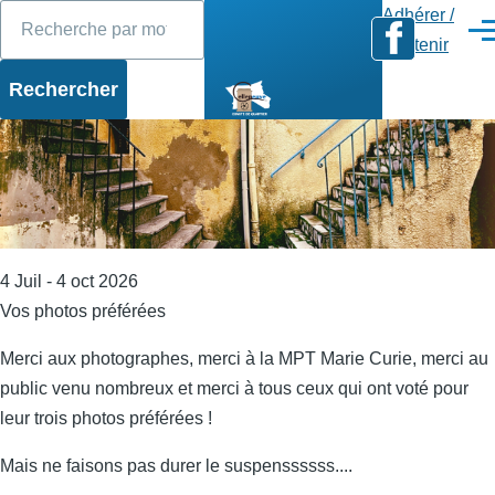
Rechercher
Diaporama
Slide 1 of 17
Aller au contenu principal
Adhérer /
Men
Soutenir
4 Juil - 4 oct 2026
Vos photos préférées
Merci aux photographes, merci à la MPT Marie Curie, merci au
public venu nombreux et merci à tous ceux qui ont voté pour
leur trois photos préférées !
Mais ne faisons pas durer le suspenssssss....