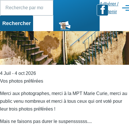
Rechercher
Diaporama
Slide 1 of 17
Aller au contenu principal
Adhérer /
Men
Soutenir
4 Juil - 4 oct 2026
Vos photos préférées
Merci aux photographes, merci à la MPT Marie Curie, merci au
public venu nombreux et merci à tous ceux qui ont voté pour
leur trois photos préférées !
Mais ne faisons pas durer le suspenssssss....