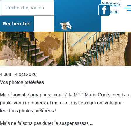
Rechercher
Diaporama
Slide 1 of 17
Aller au contenu principal
Adhérer /
Men
Soutenir
4 Juil - 4 oct 2026
Vos photos préférées
Merci aux photographes, merci à la MPT Marie Curie, merci au
public venu nombreux et merci à tous ceux qui ont voté pour
leur trois photos préférées !
Mais ne faisons pas durer le suspenssssss....