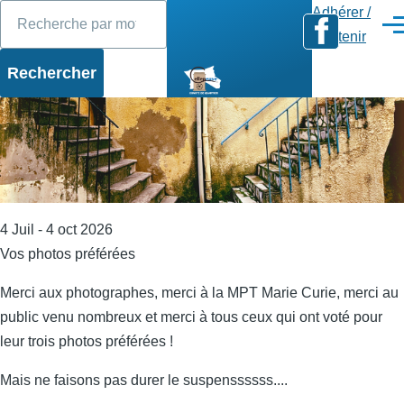
Rechercher
Diaporama
Slide 1 of 17
Aller au contenu principal
Adhérer /
Men
Soutenir
4 Juil - 4 oct 2026
Vos photos préférées
Merci aux photographes, merci à la MPT Marie Curie, merci au
public venu nombreux et merci à tous ceux qui ont voté pour
leur trois photos préférées !
Mais ne faisons pas durer le suspenssssss....