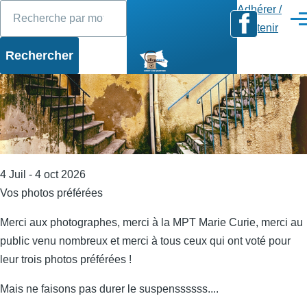
Rechercher
Diaporama
Slide 1 of 17
Aller au contenu principal
Adhérer /
Men
Soutenir
4 Juil - 4 oct 2026
Vos photos préférées
Merci aux photographes, merci à la MPT Marie Curie, merci au
public venu nombreux et merci à tous ceux qui ont voté pour
leur trois photos préférées !
Mais ne faisons pas durer le suspenssssss....