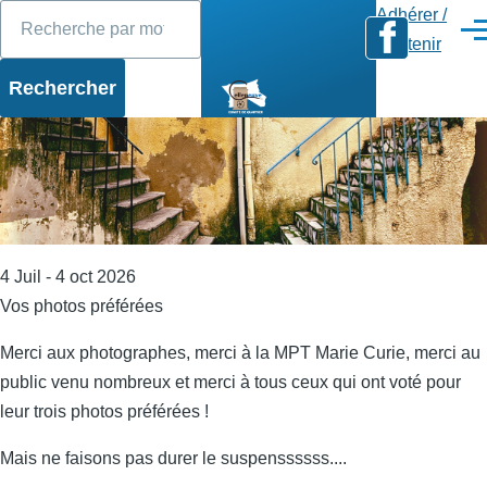
Rechercher
Diaporama
Slide 1 of 17
Aller au contenu principal
Adhérer /
Men
Soutenir
4 Juil - 4 oct 2026
Vos photos préférées
Merci aux photographes, merci à la MPT Marie Curie, merci au
public venu nombreux et merci à tous ceux qui ont voté pour
leur trois photos préférées !
Mais ne faisons pas durer le suspenssssss....