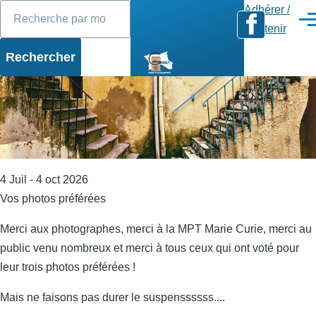
Rechercher
Diaporama
Slide 1 of 17
Aller au contenu principal
Adhérer /
Men
Soutenir
4 Juil - 4 oct 2026
Vos photos préférées
Merci aux photographes, merci à la MPT Marie Curie, merci au
public venu nombreux et merci à tous ceux qui ont voté pour
leur trois photos préférées !
Mais ne faisons pas durer le suspenssssss....