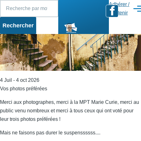
Rechercher
Diaporama
Slide 1 of 17
Aller au contenu principal
Adhérer /
Men
Soutenir
4 Juil - 4 oct 2026
Vos photos préférées
Merci aux photographes, merci à la MPT Marie Curie, merci au
public venu nombreux et merci à tous ceux qui ont voté pour
leur trois photos préférées !
Mais ne faisons pas durer le suspenssssss....