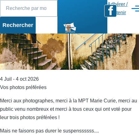
Rechercher
Diaporama
Slide 1 of 17
Aller au contenu principal
Adhérer /
Men
Soutenir
4 Juil - 4 oct 2026
Vos photos préférées
Merci aux photographes, merci à la MPT Marie Curie, merci au
public venu nombreux et merci à tous ceux qui ont voté pour
leur trois photos préférées !
Mais ne faisons pas durer le suspenssssss....