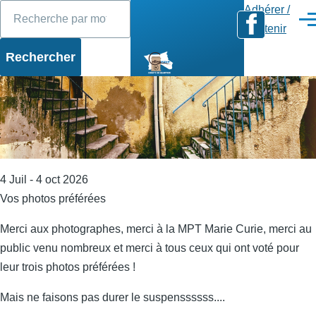
Rechercher
Diaporama
Slide 1 of 17
Aller au contenu principal
Adhérer /
Men
Soutenir
4 Juil - 4 oct 2026
Vos photos préférées
Merci aux photographes, merci à la MPT Marie Curie, merci au
public venu nombreux et merci à tous ceux qui ont voté pour
leur trois photos préférées !
Mais ne faisons pas durer le suspenssssss....