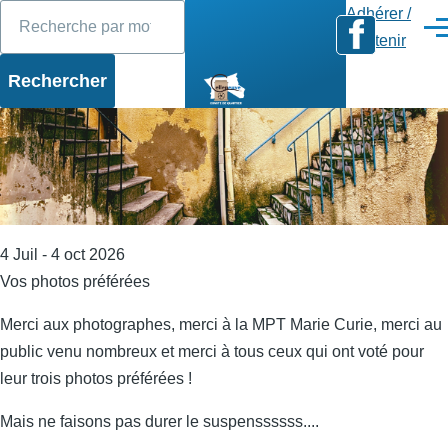
Rechercher
Diaporama
Slide 1 of 17
Aller au contenu principal
Adhérer /
Men
Soutenir
4 Juil - 4 oct 2026
Vos photos préférées
Merci aux photographes, merci à la MPT Marie Curie, merci au
public venu nombreux et merci à tous ceux qui ont voté pour
leur trois photos préférées !
Mais ne faisons pas durer le suspenssssss....